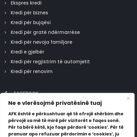
Ekspres kredi
Kredi për biznes
Kredi për bujqësi
Kredi për gratë ndërmarrëse
Kredi për nevoja familjare
Kredi e gjelbër
Kredi për regjistrim të automjetit
Kredi për renovim
FACEBOOK
Ne e vlerësojmë privatësinë tuaj
GOOGLE
INSTAGRAM
AFK është e përkushtuar që të ofrojë shërbim dhe
përvojë sa më të mirë për vizitorët e faqes sonë.
LINKEDIN
Për ta bërë këtë, kjo faqe përdorë ‘cookies’. Për të
pranuar apo refuzuar përdorimin e ‘cookies’, ju