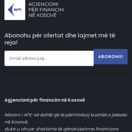
Abonohu për ofertat dhe lajmet më të
reja!
ABONOHU!
Agjencioni për financim në Kosovë
Misioni i AFK-së është që të përmirësoj kushtet e jetesës
në Kosovë,
duke u ofruar shërbime të qëndrueshme financiare