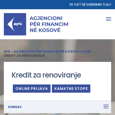
25 VJET NË SHËRBIMIN TUAJ!
AFK - AGJENCIONI PËR FINANCIM NË KOSOVË
>
LOAN
>
KREDIT ZA RENOVIRANJE
Kredit za renoviranje
ONLINE PRIJAVA
KAMATNE STOPE
SUBNAV