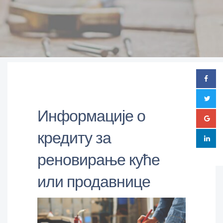
Информације о
кредиту за
реновирање куће
или продавнице