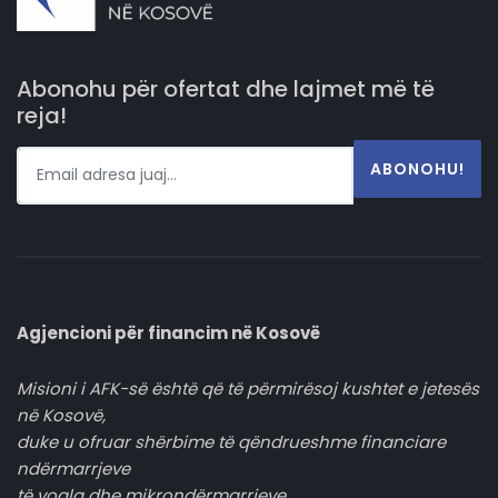
Abonohu për ofertat dhe lajmet më të
reja!
ABONOHU!
Agjencioni për financim në Kosovë
Misioni i AFK-së është që të përmirësoj kushtet e jetesës
në Kosovë,
duke u ofruar shërbime të qëndrueshme financiare
ndërmarrjeve
të vogla dhe mikrondërmarrjeve.