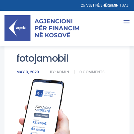
25 VJET NË SHËRBIMIN TUAJ!
fotojamobil
MAY 3, 2020
BY:
ADMIN
0
COMMENTS