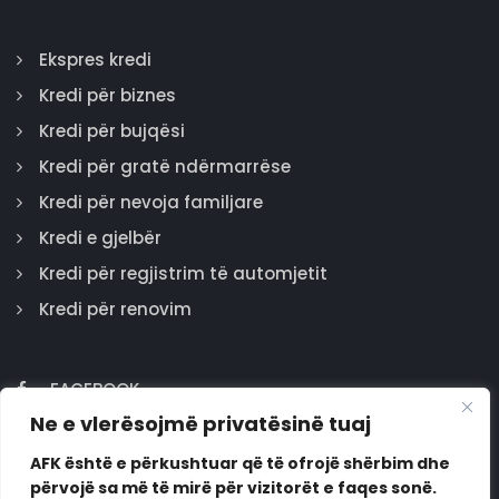
Ekspres kredi
Kredi për biznes
Kredi për bujqësi
Kredi për gratë ndërmarrëse
Kredi për nevoja familjare
Kredi e gjelbër
Kredi për regjistrim të automjetit
Kredi për renovim
FACEBOOK
Ne e vlerësojmë privatësinë tuaj
GOOGLE
INSTAGRAM
AFK është e përkushtuar që të ofrojë shërbim dhe
përvojë sa më të mirë për vizitorët e faqes sonë.
LINKEDIN