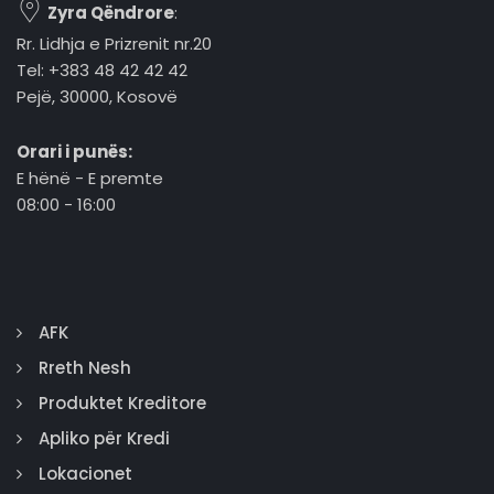
Zyra Qëndrore
:
Rr. Lidhja e Prizrenit nr.20
Tel: +383 48 42 42 42
Pejë, 30000, Kosovë
Orari i punës:
E hënë - E premte
08:00 - 16:00
AFK
Rreth Nesh
Produktet Kreditore
Apliko për Kredi
Lokacionet