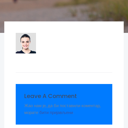
Leave A Comment
Жао нам је, да би поставили коментар,
морате
бити пријављени
.