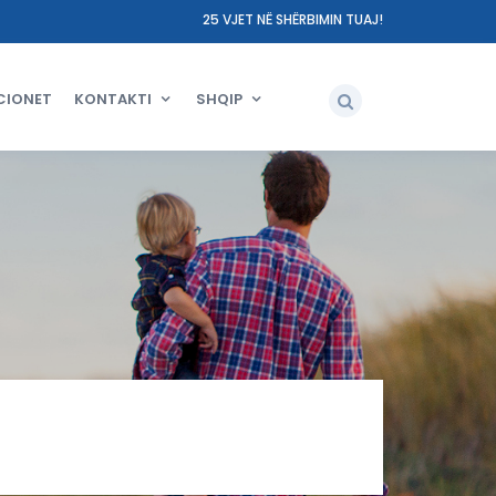
25 VJET NË SHËRBIMIN TUAJ!
CIONET
KONTAKTI
SHQIP