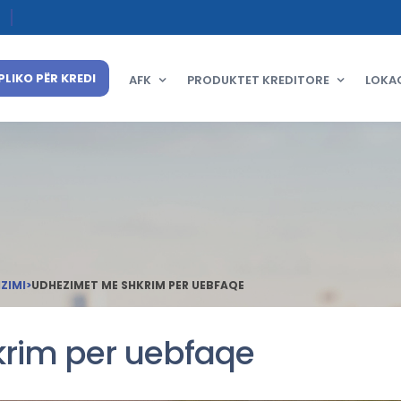
PLIKO PËR KREDI
AFK
PRODUKTET KREDITORE
LOKA
IZIMI
>
UDHEZIMET ME SHKRIM PER UEBFAQE
rim per uebfaqe