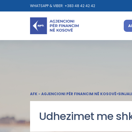
WHATSAPP & VIBER: +383 48 42 42 42
A
AFK - AGJENCIONI PËR FINANCIM NË KOSOVË
>
SINJAL
Udhezimet me shk