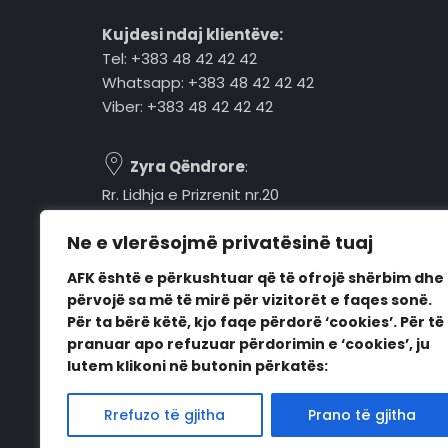
Kujdesi ndaj klientëve:
Tel: +383 48 42 42 42
Whatsapp: +383 48 42 42 42
Viber: +383 48 42 42 42
Zyra Qëndrore
:
Rr. Lidhja e Prizrenit nr.20
Tel: +383 48 42 42 42
Ne e vlerësojmë privatësinë tuaj
Pejë, 30000, Kosovë
AFK është e përkushtuar që të ofrojë shërbim dhe
Orari i punës:
përvojë sa më të mirë për vizitorët e faqes sonë.
E hënë - E premte
Për ta bërë këtë, kjo faqe përdorë ‘cookies’. Për të
08:00 - 16:00
pranuar apo refuzuar përdorimin e ‘cookies’, ju
lutem klikoni në butonin përkatës:
Rrefuzo të gjitha
Prano të gjitha