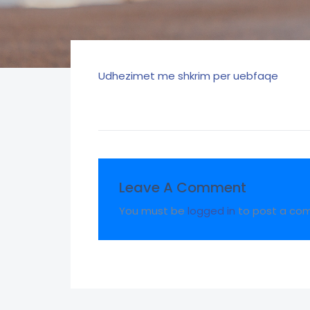
Udhezimet me shkrim per uebfaqe
Leave A Comment
You must be
logged in
to post a co