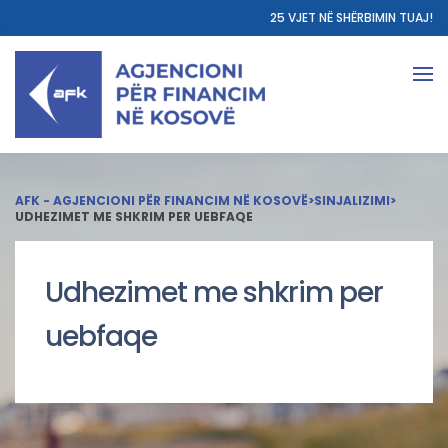
25 VJET NË SHËRBIMIN TUAJ!
AFK - AGJENCIONI PËR FINANCIM NË KOSOVË
>
SINJALIZIMI
>
UDHEZIMET ME SHKRIM PER UEBFAQE
Udhezimet me shkrim per
uebfaqe