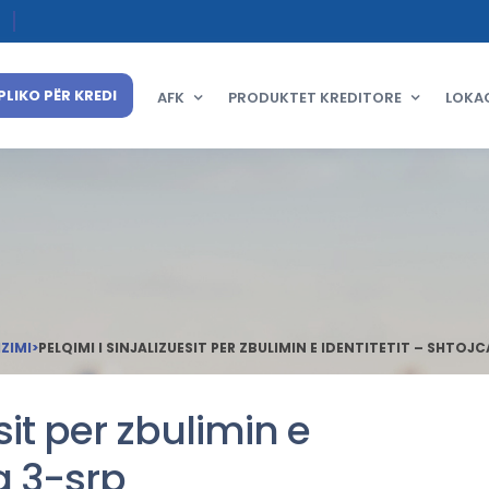
PLIKO PËR KREDI
AFK
PRODUKTET KREDITORE
LOKA
IZIMI
>
PELQIMI I SINJALIZUESIT PER ZBULIMIN E IDENTITETIT – SHTOJC
sit per zbulimin e
ca 3-srp