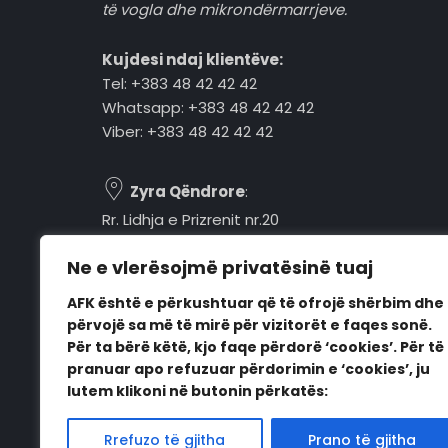
të vogla dhe mikrondërmarrjeve.
Kujdesi ndaj klientëve:
Tel: +383 48 42 42 42
Whatsapp: +383 48 42 42 42
Viber: +383 48 42 42 42
Zyra Qëndrore
:
Rr. Lidhja e Prizrenit nr.20
Tel: +383 48 42 42 42
Ne e vlerësojmë privatësinë tuaj
Pejë, 30000, Kosovë
AFK është e përkushtuar që të ofrojë shërbim dhe
Orari i punës:
përvojë sa më të mirë për vizitorët e faqes sonë.
E hënë - E premte
Për ta bërë këtë, kjo faqe përdorë ‘cookies’. Për të
08:00 - 16:00
pranuar apo refuzuar përdorimin e ‘cookies’, ju
lutem klikoni në butonin përkatës:
Rrefuzo të gjitha
Prano të gjitha