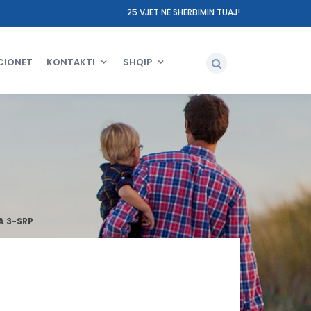
25 VJET NË SHËRBIMIN TUAJ!
CIONET
KONTAKTI
SHQIP
A 3-SRP