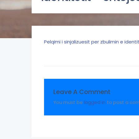
Pelqimi i sinjalizuesit per zbulimin e ident
Leave A Comment
You must be
logged in
to post a co