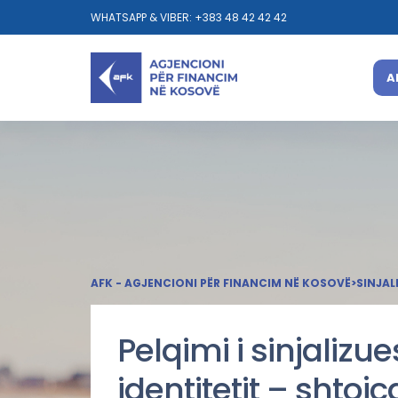
WHATSAPP & VIBER: +383 48 42 42 42
A
AFK - AGJENCIONI PËR FINANCIM NË KOSOVË
>
SINJAL
Pelqimi i sinjalizue
identitetit – shtoj