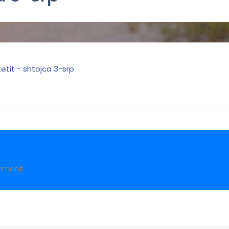
itetit - shtojca 3-srp
mment.