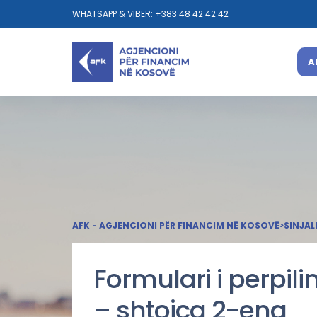
WHATSAPP & VIBER: +383 48 42 42 42
A
AFK - AGJENCIONI PËR FINANCIM NË KOSOVË
>
SINJAL
Formulari i perpilim
– shtojca 2-eng