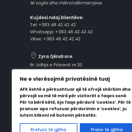
të vogla dhe mikrondërmarrjeve.
Kujdesi ndaj klientëve:
Tel: +383 48 42 42 42
Whatsapp: +383 48 42 42 42
Viber: +383 48 42 42 42
Zyra Qëndrore
:
Rr. Lidhja e Prizrenit nr.20
Tel: +383 48 42 42 42
Ne e vlerësojmë privatësinë tuaj
Pejë, 30000, Kosovë
AFK është e përkushtuar që të ofrojë shërbim dhe
Orari i punës:
përvojë sa më të mirë për vizitorët e faqes sonë.
E hënë - E premte
Për ta bërë këtë, kjo faqe përdorë ‘cookies’. Për të
08:00 - 16:00
pranuar apo refuzuar përdorimin e ‘cookies’, ju
lutem klikoni në butonin përkatës:
Rrefuzo të gjitha
Prano të gjitha