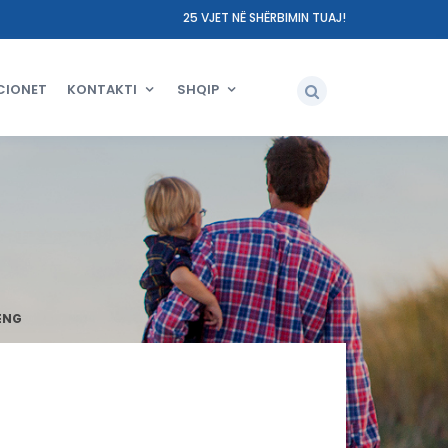
25 VJET NË SHËRBIMIN TUAJ!
CIONET
KONTAKTI
SHQIP
-ENG