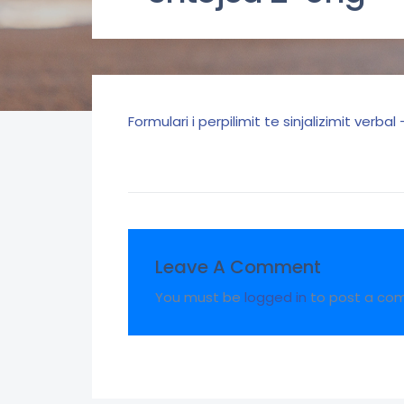
Formulari i perpilimit te sinjalizimit verba
Leave A Comment
You must be
logged in
to post a co