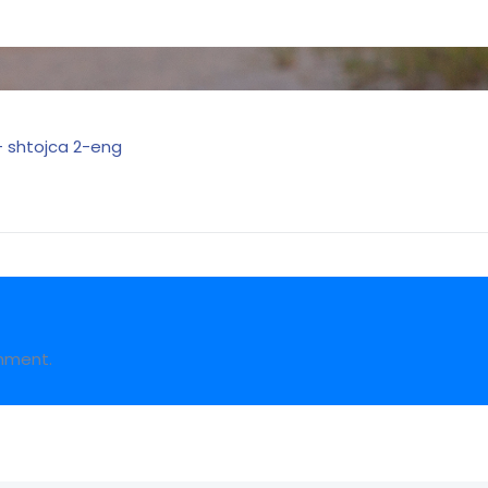
l - shtojca 2-eng
mment.