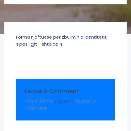
Forma njoftuese per zbulimin e identitetit
sipas ligjit - shtojca 4
Leave A Comment
You must be
logged in
to post a
comment.