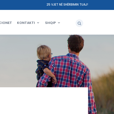
25 VJET NË SHËRBIMIN TUAJ!
CIONET
KONTAKTI
SHQIP