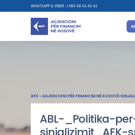
WHATSAPP & VIBER: +383 48 42 42 42
A
AFK - AGJENCIONI PËR FINANCIM NË KOSOVË
>
SINJAL
ABL-_Politika-pe
sinjalizimit_AFK-s