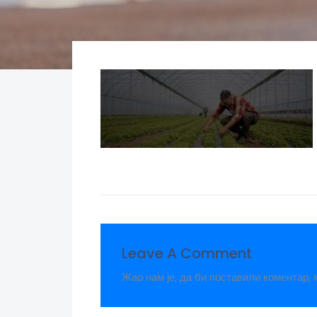
Leave A Comment
Жао нам је, да би поставили коментар,