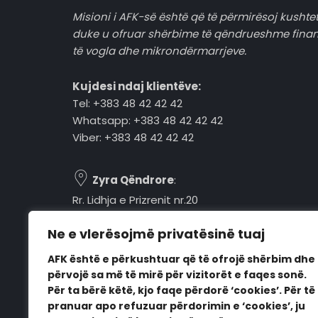
Misioni i AFK-së është që të përmirësoj kushtet
duke u ofruar shërbime të qëndrueshme fina
të vogla dhe mikrondërmarrjeve.
Kujdesi ndaj klientëve:
Tel: +383 48 42 42 42
Whatsapp: +383 48 42 42 42
Viber: +383 48 42 42 42
Zyra Qëndrore
:
Rr. Lidhja e Prizrenit nr.20
Tel: +383 48 42 42 42
Ne e vlerësojmë privatësinë tuaj
Pejë, 30000, Kosovë
AFK është e përkushtuar që të ofrojë shërbim dhe
Orari i punës:
përvojë sa më të mirë për vizitorët e faqes sonë.
E hënë - E premte
Për ta bërë këtë, kjo faqe përdorë ‘cookies’. Për të
08:00 - 16:00
pranuar apo refuzuar përdorimin e ‘cookies’, ju