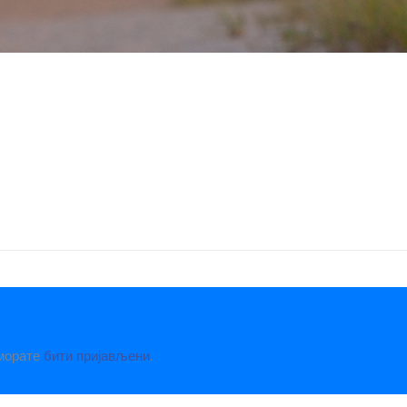
 морате
бити пријављени
.