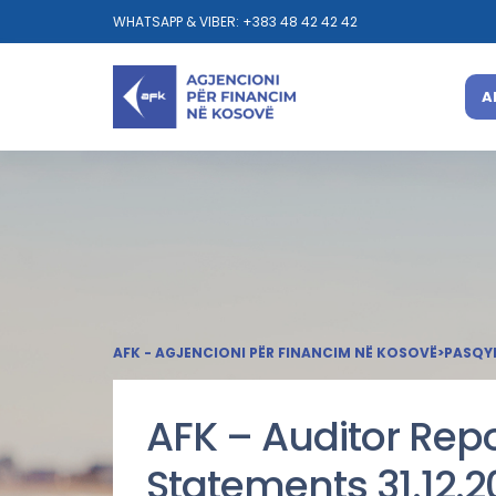
WHATSAPP & VIBER: +383 48 42 42 42
A
AFK - AGJENCIONI PËR FINANCIM NË KOSOVË
>
PASQY
AFK – Auditor Repo
Statements 31.12.2