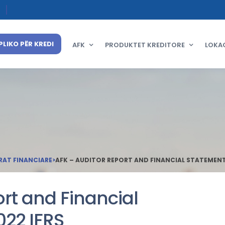
PLIKO PËR KREDI
AFK
PRODUKTET KREDITORE
LOKA
RAT FINANCIARE
>
AFK – AUDITOR REPORT AND FINANCIAL STATEMENTS
rt and Financial
022 IFRS