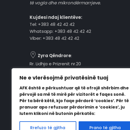
të vogla dhe mikrondërmarrjeve.
Kujdesi ndaj klientëve:
Tel: +383 48 42 42 42
Whatsapp: +383 48 42 42 42
Viber: +383 48 42 42 42
Zyra Qëndrore
:
Rr. Lidhja e Prizrenit nr.20
Tel: +383 48 42 42 42
Ne e vlerësojmë privatësinë tuaj
Pejë, 30000, Kosovë
AFK është e përkushtuar që të ofrojë shërbim dhe
Orari i punës:
përvojë sa më të mirë për vizitorët e faqes sonë.
E hënë - E premte
Për ta bërë këtë, kjo faqe përdorë ‘cookies’. Për të
08:00 - 16:00
pranuar apo refuzuar përdorimin e ‘cookies’, ju
lutem klikoni në butonin përkatës:
Rrefuzo të gjitha
Prano të gjitha