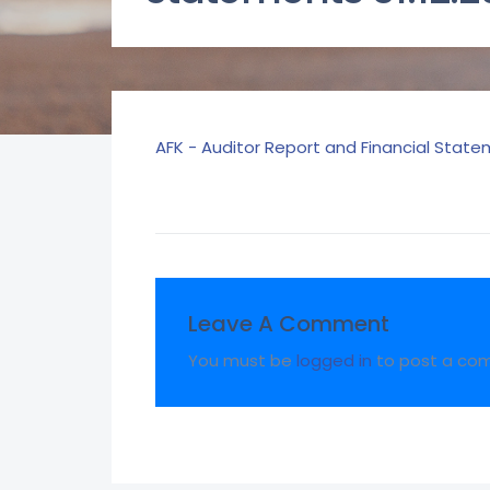
AFK - Auditor Report and Financial Statem
Leave A Comment
You must be
logged in
to post a co