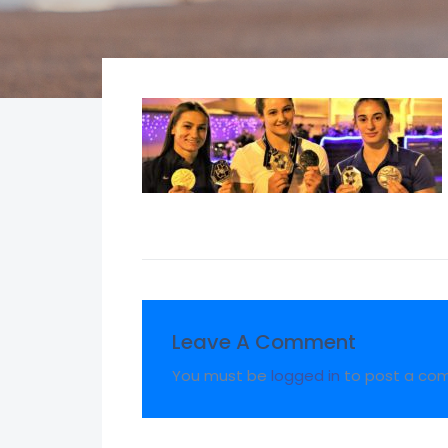
Leave A Comment
You must be
logged in
to post a co