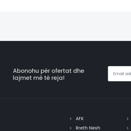
Abonohu për ofertat dhe
lajmet më të reja!
AFK
Rreth Nesh