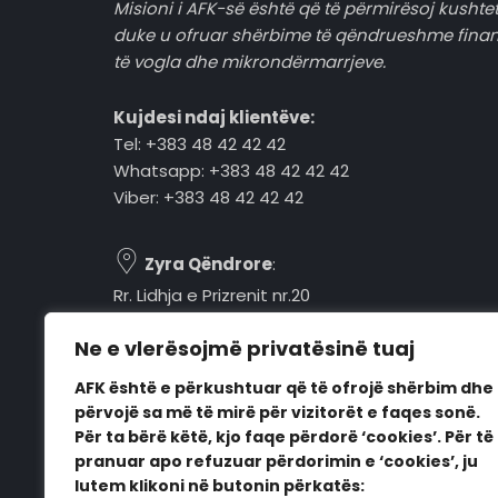
Misioni i AFK-së është që të përmirësoj kushtet
duke u ofruar shërbime të qëndrueshme fina
të vogla dhe mikrondërmarrjeve.
Kujdesi ndaj klientëve:
Tel: +383 48 42 42 42
Whatsapp: +383 48 42 42 42
Viber: +383 48 42 42 42
Zyra Qëndrore
:
Rr. Lidhja e Prizrenit nr.20
Tel: +383 48 42 42 42
Ne e vlerësojmë privatësinë tuaj
Pejë, 30000, Kosovë
AFK është e përkushtuar që të ofrojë shërbim dhe
Orari i punës:
përvojë sa më të mirë për vizitorët e faqes sonë.
E hënë - E premte
Për ta bërë këtë, kjo faqe përdorë ‘cookies’. Për të
08:00 - 16:00
pranuar apo refuzuar përdorimin e ‘cookies’, ju
lutem klikoni në butonin përkatës: