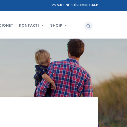
25 VJET NË SHËRBIMIN TUAJ!
CIONET
KONTAKTI
SHQIP