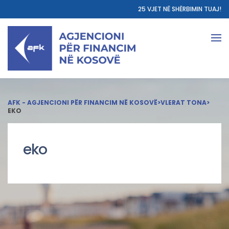
25 VJET NË SHËRBIMIN TUAJ!
AFK - AGJENCIONI PËR FINANCIM NË KOSOVË
>
VLERAT TONA
>
EKO
eko