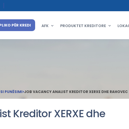
PLIKO PËR KREDI
AFK
PRODUKTET KREDITORE
LOKA
I PUNËSIMI
>
JOB VACANCY ANALIST KREDITOR XERXE DHE RAHOVEC
st Kreditor XERXE dhe