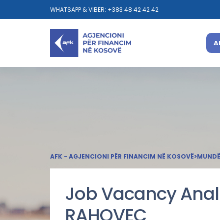
WHATSAPP & VIBER: +383 48 42 42 42
A
AFK - AGJENCIONI PËR FINANCIM NË KOSOVË
>
MUNDËS
Job Vacancy Anali
RAHOVEC