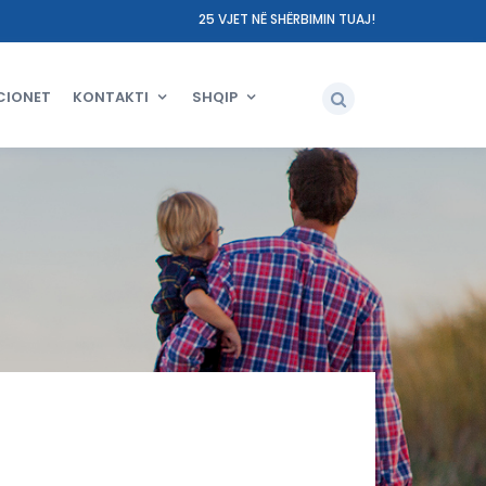
25 VJET NË SHËRBIMIN TUAJ!
CIONET
KONTAKTI
SHQIP