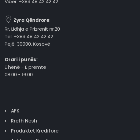
Viber: +383 48 42 42 42
Zyra Qëndrore
:
Rr. Lidhja e Prizrenit nr.20
Tel: +383 48 42 42 42
Pejë, 30000, Kosovë
Orari i punës:
E hënë - E premte
08:00 - 16:00
AFK
Rreth Nesh
Produktet Kreditore