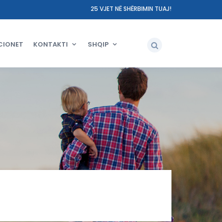
25 VJET NË SHËRBIMIN TUAJ!
CIONET
KONTAKTI
SHQIP