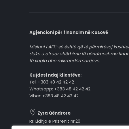
Agjencioni për financim në Kosovë
Misioni i AFK-së është që të përmirësoj kushtet
duke u ofruar shërbime të qëndrueshme fina
të vogla dhe mikrondërmarrjeve.
Kujdesi ndaj klientëve:
Tel: +383 48 42 42 42
Whatsapp: +383 48 42 42 42
Viber: +383 48 42 42 42
Zyra Qëndrore
:
Rr. Lidhja e Prizrenit nr.20
Tel: +383 48 42 42 42