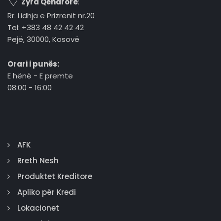
Zyra Qëndrore
:
Rr. Lidhja e Prizrenit nr.20
Tel: +383 48 42 42 42
Pejë, 30000, Kosovë
Orari i punës:
E hënë - E premte
08:00 - 16:00
AFK
Rreth Nesh
Produktet Kreditore
Apliko për Kredi
Lokacionet