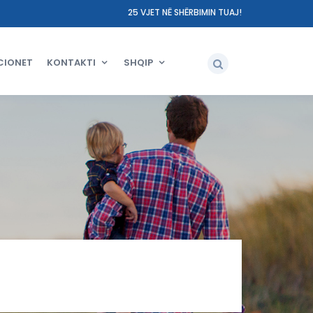
25 VJET NË SHËRBIMIN TUAJ!
CIONET
KONTAKTI
SHQIP