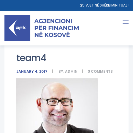
25 VJET NË SHËRBIMIN TUAJ!
team4
JANUARY 4, 2017
BY:
ADMIN
0
COMMENTS