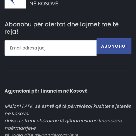
Abonohu për ofertat dhe lajmet më të
reja!
ABONOHU!
Agjencioni për financim në Kosovë
Misioni i AFK-së është që të përmirësoj kushtet e jetesës
në Kosovë,
duke u ofruar shërbime të qëndrueshme financiare
ndërmarrjeve
të vogla dhe mikrondërmarrjeve.