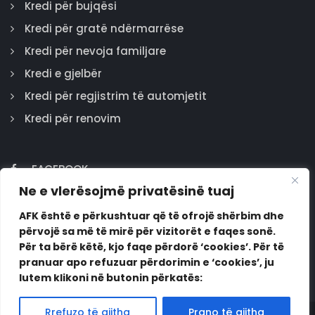
Kredi për bujqësi
Kredi për gratë ndërmarrëse
Kredi për nevoja familjare
Kredi e gjelbër
Kredi për regjistrim të automjetit
Kredi për renovim
FACEBOOK
Ne e vlerësojmë privatësinë tuaj
GOOGLE
INSTAGRAM
AFK është e përkushtuar që të ofrojë shërbim dhe
përvojë sa më të mirë për vizitorët e faqes sonë.
LINKEDIN
Për ta bërë këtë, kjo faqe përdorë ‘cookies’. Për të
pranuar apo refuzuar përdorimin e ‘cookies’, ju
lutem klikoni në butonin përkatës:
Rrefuzo të gjitha
Prano të gjitha