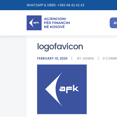
WHATSAPP & VIBER: +383 48 42 42 42
A
logofavicon
FEBRUARY 10, 2020
BY:
ADMIN
0
COMM