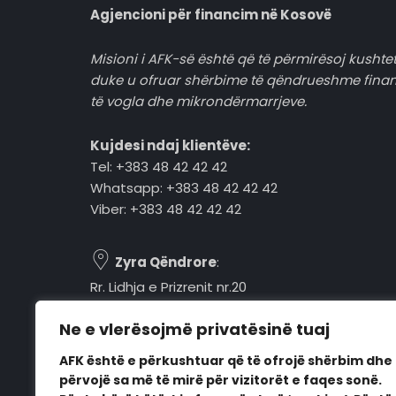
Agjencioni për financim në Kosovë
Misioni i AFK-së është që të përmirësoj kushtet
duke u ofruar shërbime të qëndrueshme fina
të vogla dhe mikrondërmarrjeve.
Kujdesi ndaj klientëve:
Tel: +383 48 42 42 42
Whatsapp: +383 48 42 42 42
Viber: +383 48 42 42 42
Zyra Qëndrore
:
Rr. Lidhja e Prizrenit nr.20
Tel: +383 48 42 42 42
Ne e vlerësojmë privatësinë tuaj
Pejë, 30000, Kosovë
AFK është e përkushtuar që të ofrojë shërbim dhe
Orari i punës:
përvojë sa më të mirë për vizitorët e faqes sonë.
E hënë - E premte