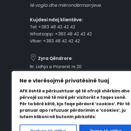
të vogla dhe mikrondërmarrjeve.
Kujdesi ndaj klientëve:
Tel: +383 48 42 42 42
Whatsapp: +383 48 42 42 42
Viber: +383 48 42 42 42
Zyra Qëndrore
:
Rr. Lidhja e Prizrenit nr.20
Tel: +383 48 42 42 42
Ne e vlerësojmë privatësinë tuaj
Pejë, 30000, Kosovë
AFK është e përkushtuar që të ofrojë shërbim dhe
Orari i punës:
përvojë sa më të mirë për vizitorët e faqes sonë.
E hënë - E premte
Për ta bërë këtë, kjo faqe përdorë ‘cookies’. Për të
08:00 - 16:00
pranuar apo refuzuar përdorimin e ‘cookies’, ju
lutem klikoni në butonin përkatës: