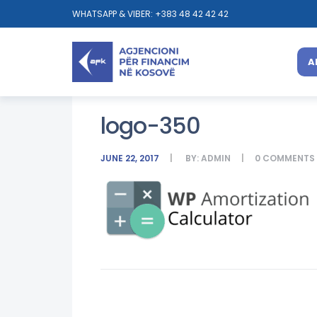
WHATSAPP & VIBER: +383 48 42 42 42
A
logo-350
JUNE 22, 2017
BY:
ADMIN
0
COMMENTS