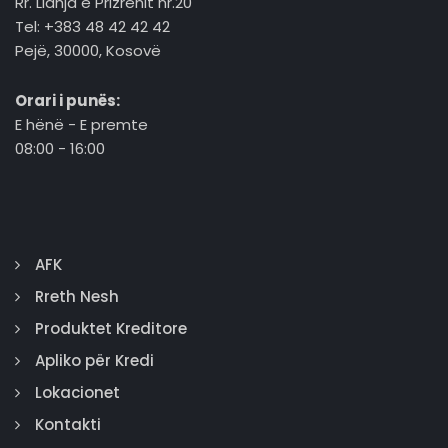
Rr. Lidhja e Prizrenit nr.20
Tel: +383 48 42 42 42
Pejë, 30000, Kosovë
Orari i punës:
E hënë - E premte
08:00 - 16:00
AFK
Rreth Nesh
Produktet Kreditore
Apliko për Kredi
Lokacionet
Kontakti