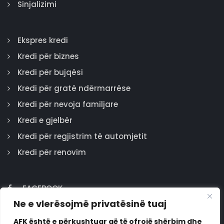
Sinjalizimi
Ekspres kredi
Kredi për biznes
Kredi për bujqësi
Kredi për gratë ndërmarrëse
Kredi për nevoja familjare
Kredi e gjelbër
Kredi për regjistrim të automjetit
Kredi për renovim
FACEBOOK
Ne e vlerësojmë privatësinë tuaj
GOOGLE
INSTAGRAM
AFK është e përkushtuar që të ofrojë shërbim dhe