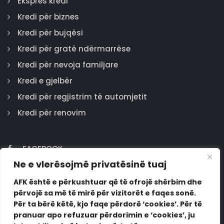
Ekspres kredi
Kredi për biznes
Kredi për bujqësi
Kredi për gratë ndërmarrëse
Kredi për nevoja familjare
Kredi e gjelbër
Kredi për regjistrim të automjetit
Kredi për renovim
FACEBOOK
Ne e vlerësojmë privatësinë tuaj
GOOGLE
INSTAGRAM
AFK është e përkushtuar që të ofrojë shërbim dhe
përvojë sa më të mirë për vizitorët e faqes sonë.
LINKEDIN
Për ta bërë këtë, kjo faqe përdorë ‘cookies’. Për të
pranuar apo refuzuar përdorimin e ‘cookies’, ju