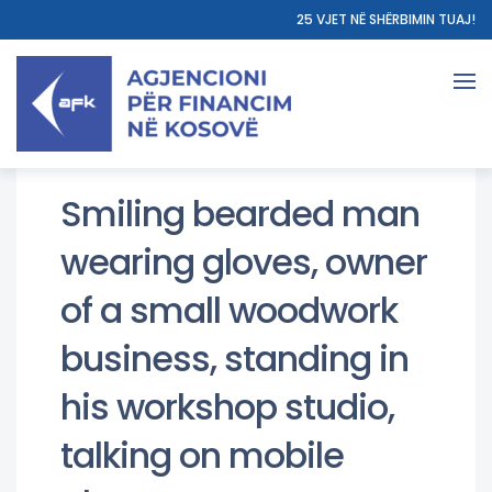
25 VJET NË SHËRBIMIN TUAJ!
Smiling bearded man
wearing gloves, owner
of a small woodwork
business, standing in
his workshop studio,
talking on mobile