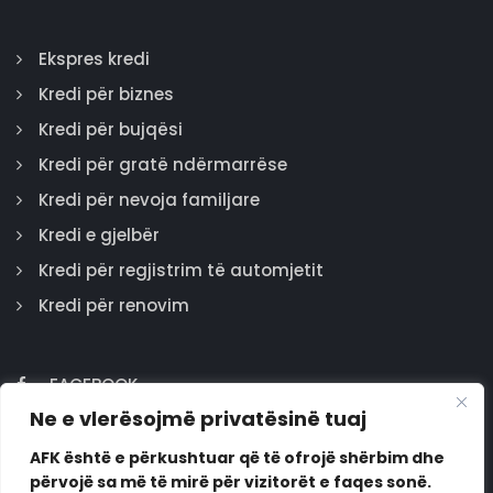
Ekspres kredi
Kredi për biznes
Kredi për bujqësi
Kredi për gratë ndërmarrëse
Kredi për nevoja familjare
Kredi e gjelbër
Kredi për regjistrim të automjetit
Kredi për renovim
FACEBOOK
Ne e vlerësojmë privatësinë tuaj
GOOGLE
INSTAGRAM
AFK është e përkushtuar që të ofrojë shërbim dhe
përvojë sa më të mirë për vizitorët e faqes sonë.
LINKEDIN