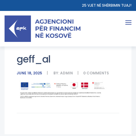
25 VJET NË SHËRBIMIN TUAJ!
geff_al
JUNE 18, 2025
BY:
ADMIN
0
COMMENTS