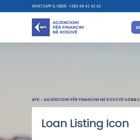
WHATSAPP & VIBER: +383 48 42 42 42
A
AFK - AGJENCIONI PËR FINANCIM NË KOSOVË
>
LOAN L
Loan Listing Icon