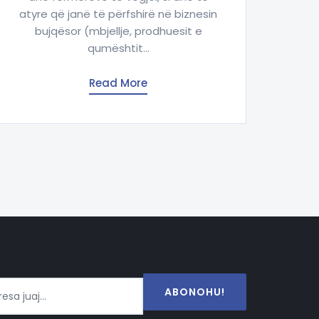
atyre që janë të përfshirë në biznesin
bujqësor (mbjellje, prodhuesit e
qumështit...
Read More
ABONOHU!