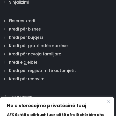
Sinjalizimi
Ekspres kredi
Kredi për biznes
Kredi për bujqësi
Kredi për gratë ndërmarrëse
Kredi për nevoja familjare
Kredi e gjelbër
Kredi për regjistrim të automjetit
Kredi për renovim
FACEBOOK
Ne e vlerësojmë privatësinë tuaj
GOOGLE
INSTAGRAM
AFK është e përkushtuar që të ofrojë shërbim dhe