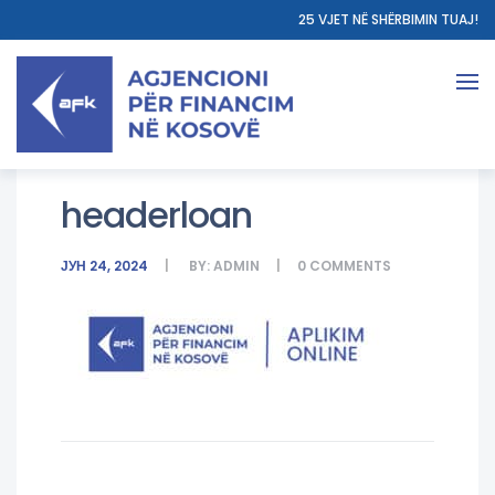
25 VJET NË SHËRBIMIN TUAJ!
headerloan
ЈУН 24, 2024
BY:
ADMIN
0
COMMENTS