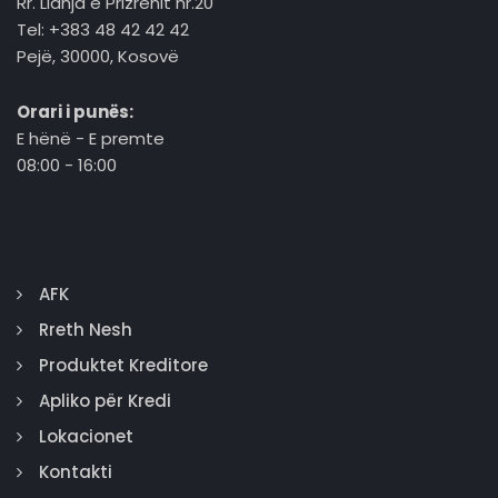
Rr. Lidhja e Prizrenit nr.20
Tel: +383 48 42 42 42
Pejë, 30000, Kosovë
Orari i punës:
E hënë - E premte
08:00 - 16:00
AFK
Rreth Nesh
Produktet Kreditore
Apliko për Kredi
Lokacionet
Kontakti