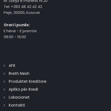
Rr. Lidhja e Prizrenit nr.20
Tel: +383 48 42 42 42
Pejë, 30000, Kosovë
Orari i punës:
E hënë - E premte
08:00 - 16:00
AFK
Rreth Nesh
Produktet Kreditore
Apliko për Kredi
Lokacionet
Kontakti