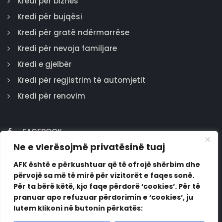
Kredi për biznes
Kredi për bujqësi
Kredi për gratë ndërmarrëse
Kredi për nevoja familjare
Kredi e gjelbër
Kredi për regjistrim të automjetit
Kredi për renovim
FACEBOOK
Ne e vlerësojmë privatësinë tuaj
GOOGLE
INSTAGRAM
AFK është e përkushtuar që të ofrojë shërbim dhe
përvojë sa më të mirë për vizitorët e faqes sonë.
LINKEDIN
Për ta bërë këtë, kjo faqe përdorë ‘cookies’. Për të
pranuar apo refuzuar përdorimin e ‘cookies’, ju
lutem klikoni në butonin përkatës: