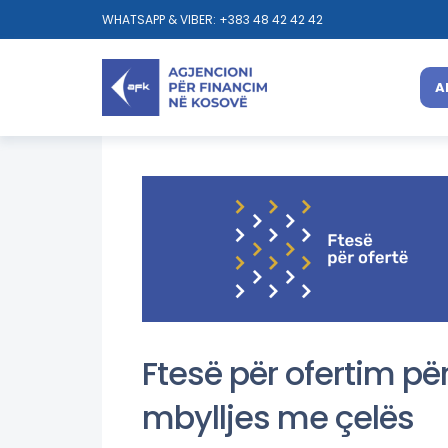
WHATSAPP & VIBER: +383 48 42 42 42
A
Ftesë për ofertim p
mbylljes me çelës