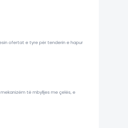
sin ofertat e tyre për tenderin e hapur
në mekanizëm të mbylljes me çelës, e