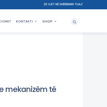
25 VJET NË SHËRBIMIN TUAJ!
CIONET
KONTAKTI
SHQIP
 me mekanizëm të