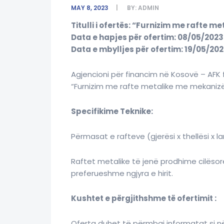
MAY 8, 2023
BY:
ADMIN
Titulli i ofertës: “Furnizim me rafte 
Data e hapjes për ofertim: 08/05/2023
Data e mbylljes për ofertim: 19/05/20
Agjencioni për financim në Kosovë – AFK 
“Furnizim me rafte metalike me mekaniz
Specifikime Teknike:
Përmasat e rafteve (gjerësi x thellësi x l
Raftet metalike të jenë prodhime cilësore
preferueshme ngjyra e hirit.
Kushtet e përgjithshme të ofertimit :
Oferta duhet të përmbaj informatat si në 