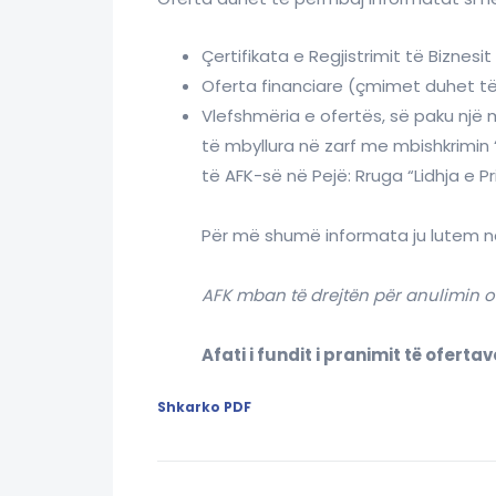
Çertifikata e Regjistrimit të Biznesit
Oferta financiare (çmimet duhet të
Vlefshmëria e ofertës, së paku një
të mbyllura në zarf me mbishkrimin 
të AFK-së në Pejë: Rruga “Lidhja e Pri
Për më shumë informata ju lutem na
AFK mban të drejtën për anulimin o
Afati i fundit i pranimit të oferta
Shkarko PDF