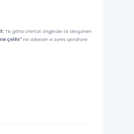
t:
Të githa ofertat origjinale të dërgohen
 me çelës”
në adresën e zyrës qendrore