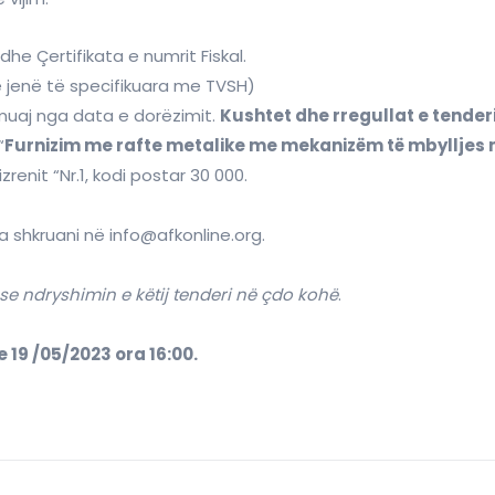
 dhe Çertifikata e numrit Fiskal.
 jenë të specifikuara me TVSH)
 muaj nga data e dorëzimit.
Kushtet dhe rregullat e tenderi
“
Furnizim me rafte metalike me mekanizëm të mbylljes
zrenit “Nr.1, kodi postar 30 000.
 shkruani në info@afkonline.org.
se ndryshimin e këtij tenderi në çdo kohë
.
ve 19 /05/2023 ora 16:00.