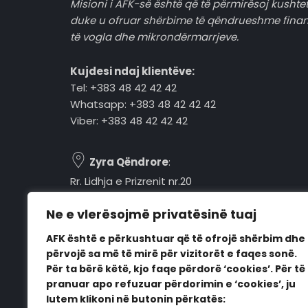
Misioni i AFK-së është që të përmirësoj kushtet
duke u ofruar shërbime të qëndrueshme fina
të vogla dhe mikrondërmarrjeve.
Kujdesi ndaj klientëve:
Tel: +383 48 42 42 42
Whatsapp: +383 48 42 42 42
Viber: +383 48 42 42 42
Zyra Qëndrore
:
Rr. Lidhja e Prizrenit nr.20
Tel: +383 48 42 42 42
Ne e vlerësojmë privatësinë tuaj
Pejë, 30000, Kosovë
AFK është e përkushtuar që të ofrojë shërbim dhe
Orari i punës:
përvojë sa më të mirë për vizitorët e faqes sonë.
E hënë - E premte
Për ta bërë këtë, kjo faqe përdorë ‘cookies’. Për të
08:00 - 16:00
pranuar apo refuzuar përdorimin e ‘cookies’, ju
lutem klikoni në butonin përkatës: