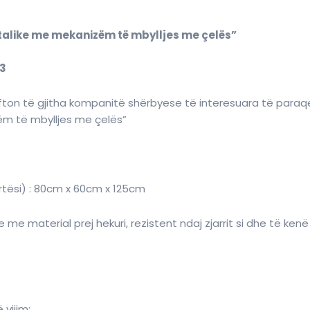
metalike me mekanizëm të mbylljes me çelës”
23
fton të gjitha kompanitë shërbyese të interesuara të paraqe
ëm të mbylljes me çelës”
artësi) : 80cm x 60cm x 125cm
 me material prej hekuri, rezistent ndaj zjarrit si dhe të ke
vijim: