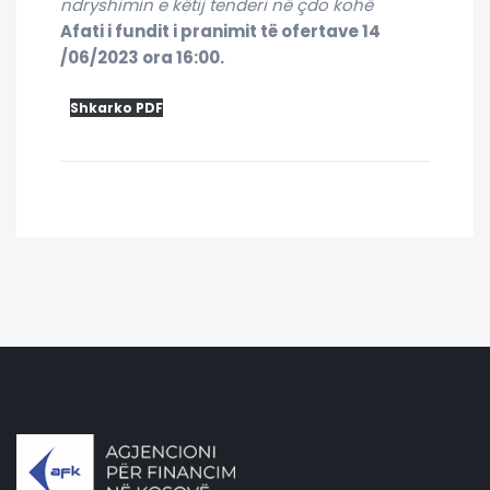
ndryshimin e këtij tenderi në çdo kohë
Afati i fundit i pranimit të ofertave 14
/06/2023 ora 16:00.
Shkarko PDF