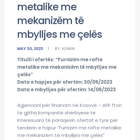
metalike me
mekanizëm të
mbylljes me çelës
MAY 30, 2023
BY:
ADMIN
Titulli i ofertës: “Furnizim me rafte
metalike me mekanizëm të mbylljes me
çelës”
Data e hapjes për ofertim: 30/05/2023
Data e mbylljes për ofertim: 14/06/2023
Agjencioni për financim në Kosovë – AFK fton
të gjitha kompanitë shërbyese të
interesuara të paraqesin ofertat e tyre për
tenderin e hapur “Furnizim me rafte metalike
me mekanizëm të mbylljes me çelës”