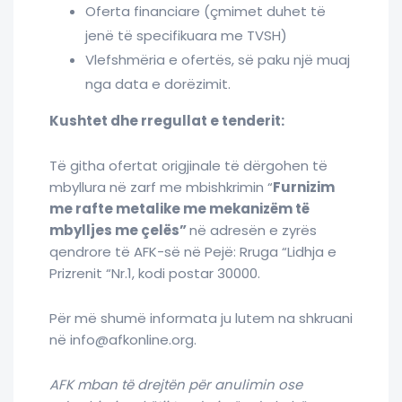
Oferta financiare (çmimet duhet të
jenë të specifikuara me TVSH)
Vlefshmëria e ofertës, së paku një muaj
nga data e dorëzimit.
Kushtet dhe rregullat e tenderit:
Të githa ofertat origjinale të dërgohen të
mbyllura në zarf me mbishkrimin “
Furnizim
me rafte metalike me mekanizëm të
mbylljes me çelës”
në adresën e zyrës
qendrore të AFK-së në Pejë: Rruga “Lidhja e
Prizrenit “Nr.1, kodi postar 30000.
Për më shumë informata ju lutem na shkruani
në info@afkonline.org.
AFK mban të drejtën për anulimin ose