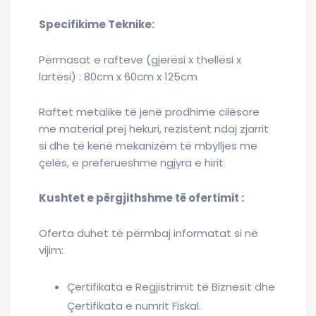
Specifikime Teknike:
Përmasat e rafteve (gjerësi x thellësi x
lartësi) : 80cm x 60cm x 125cm
Raftet metalike të jenë prodhime cilësore
me material prej hekuri, rezistent ndaj zjarrit
si dhe të kenë mekanizëm të mbylljes me
çelës, e preferueshme ngjyra e hirit
Kushtet e përgjithshme të ofertimit :
Oferta duhet të përmbaj informatat si në
vijim:
Çertifikata e Regjistrimit të Biznesit dhe
Çertifikata e numrit Fiskal.