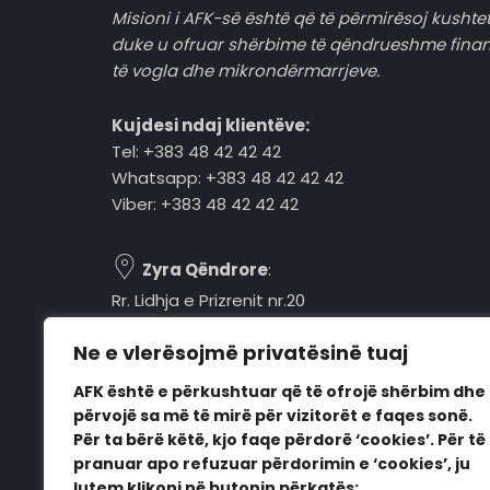
Misioni i AFK-së është që të përmirësoj kushtet
duke u ofruar shërbime të qëndrueshme fina
të vogla dhe mikrondërmarrjeve.
Kujdesi ndaj klientëve:
Tel: +383 48 42 42 42
Whatsapp: +383 48 42 42 42
Viber: +383 48 42 42 42
Zyra Qëndrore
:
Rr. Lidhja e Prizrenit nr.20
Tel: +383 48 42 42 42
Ne e vlerësojmë privatësinë tuaj
Pejë, 30000, Kosovë
AFK është e përkushtuar që të ofrojë shërbim dhe
Orari i punës:
përvojë sa më të mirë për vizitorët e faqes sonë.
E hënë - E premte
Për ta bërë këtë, kjo faqe përdorë ‘cookies’. Për të
08:00 - 16:00
pranuar apo refuzuar përdorimin e ‘cookies’, ju
lutem klikoni në butonin përkatës: