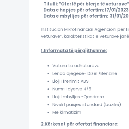
Titulli: “Ofertë për blerje të veturave
Data e hapjes për ofertim: 17/01/2023
Data e mbylljes për ofertim: 31/01/2
Institucion Mikrofinanciar Agjencioni për
veturave”, karakteristikat e veturave janë 
1.Informata të përgjithshme:
Vetura të udhëtarëve
Lënda djegëse- Dizel /Benzinë
Lloji I frenimit ABS
Numri I dyerve 4/5
Lloji I mbylljes -Qendrore
Niveli I paisjes standard (bazike)
Me klimatizim
2.Kërkesat për ofertat financiare: