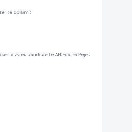
ër të aplikimit.
esën e zyrës qendrore të AFK-së në Pejë :