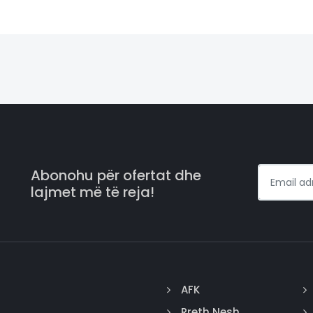
Abonohu për ofertat dhe
lajmet më të reja!
AFK
Rreth Nesh