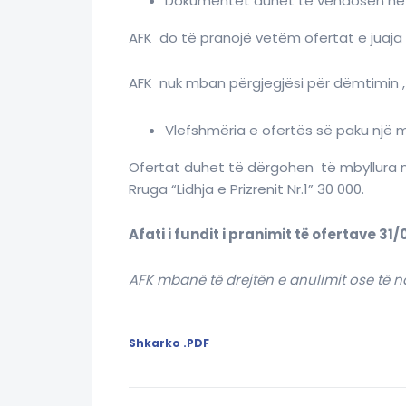
Dokumentet duhet të vendosen në nj
AFK do të pranojë vetëm ofertat e juaja t
AFK nuk mban përgjegjësi për dëmtimin ,
Vlefshmëria e ofertës së paku një m
Ofertat duhet të dërgohen të mbyllura n
Rruga “Lidhja e Prizrenit Nr.1” 30 000
.
Afati i fundit i pranimit të ofertave 31/
AFK mbanë të drejtën e anulimit ose të n
Shkarko .PDF