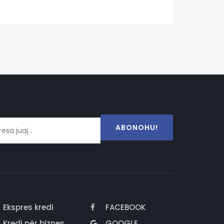
ABONOHU!
Ekspres kredi
FACEBOOK
Kredi për biznes
GOOGLE