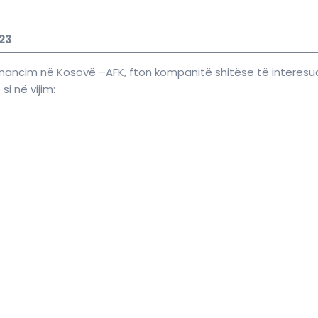
”
023
 financim në Kosovë –AFK, fton kompanitë shitëse të interesua
si në vijim: