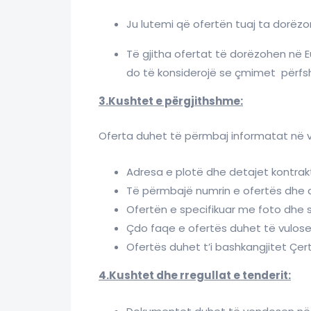
Ju lutemi që ofertën tuaj ta dorëzon
Të gjitha ofertat të dorëzohen në 
do të konsiderojë se çmimet përfs
3.Kushtet e përgjithshme:
Oferta duhet të përmbaj informatat në vi
Adresa e plotë dhe detajet kontrak
Të përmbajë numrin e ofertës dhe 
Ofertën e specifikuar me foto dhe s
Çdo faqe e ofertës duhet të vuloset
Ofertës duhet t’i bashkangjitet Çerti
4.Kushtet dhe rregullat e tenderit: