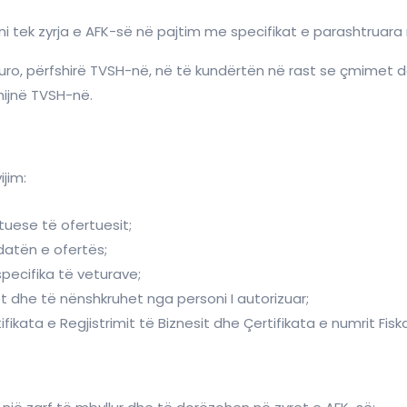
i tek zyrja e AFK-së në pajtim me specifikat e parashtruara 
Euro, përfshirë TVSH-në, në të kundërtën në rast se çmimet 
hijnë TVSH-në.
jim:
tuese të ofertuesit;
datën e ofertës;
pecifika të veturave;
 dhe të nënshkruhet nga personi I autorizuar;
fikata e Regjistrimit të Biznesit dhe Çertifikata e numrit Fiska