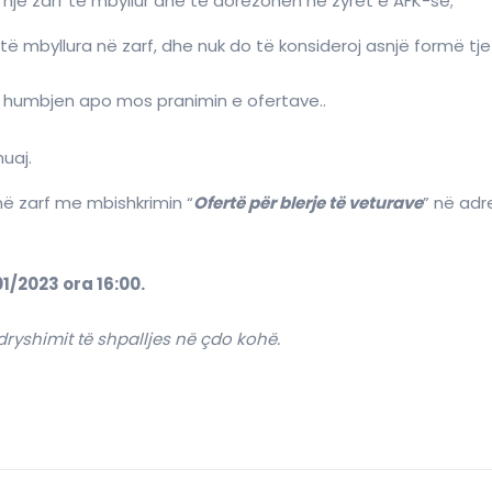
ë zarf të mbyllur dhe të dorëzohen në zyret e AFK-së;
ë mbyllura në zarf, dhe nuk do të konsideroj asnjë formë tjet
 humbjen apo mos pranimin e ofertave..
uaj.
ë zarf me mbishkrimin “
Ofertë për blerje të veturave
” në adr
01/2023 ora 16:00.
dryshimit të shpalljes në çdo kohë.