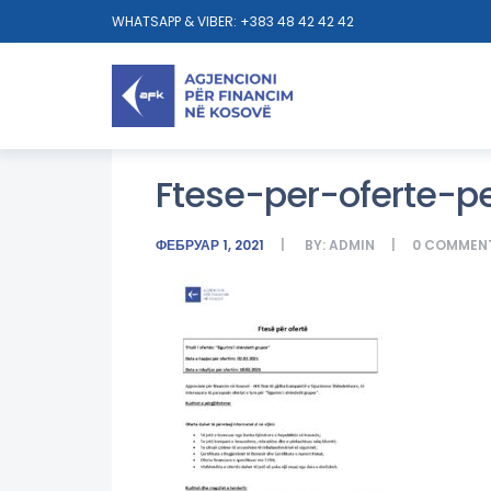
WHATSAPP & VIBER: +383 48 42 42 42
Ftese-per-oferte-p
ФЕБРУАР 1, 2021
BY:
ADMIN
0
COMMEN