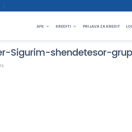
AFK
KREDITI
PRIJAVA ZA KREDIT
LO
er-Sigurim-shendetesor-grup
TS