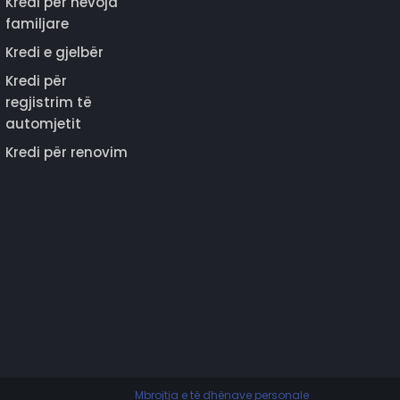
Kredi për nevoja
familjare
Kredi e gjelbër
Kredi për
regjistrim të
automjetit
Kredi për renovim
Mbrojtja e të dhënave personale