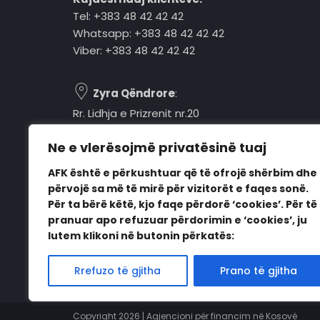
Tel: +383 48 42 42 42
Whatsapp: +383 48 42 42 42
Viber: +383 48 42 42 42
Zyra Qëndrore
:
Rr. Lidhja e Prizrenit nr.20
Tel: +383 48 42 42 42
Ne e vlerësojmë privatësinë tuaj
Pejë, 30000, Kosovë
AFK është e përkushtuar që të ofrojë shërbim dhe
Orari i punës:
përvojë sa më të mirë për vizitorët e faqes sonë.
E hënë - E premte
Për ta bërë këtë, kjo faqe përdorë ‘cookies’. Për të
08:00 - 16:00
pranuar apo refuzuar përdorimin e ‘cookies’, ju
lutem klikoni në butonin përkatës:
Rrefuzo të gjitha
Prano të gjitha
Copyright 2026 | Agjencioni për financim në Kosovë