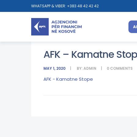
WHATSAPP & VIBER: +383 48 42 42 42
A
AFK – Kamatne Sto
MAY 1, 2020
BY:
ADMIN
0
COMMENTS
AFK - Kamatne Stope