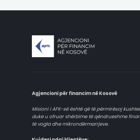
Agjencioni për financim në Kosovë
Misioni i AFK-së është që të përmirësoj kushtet
duke u ofruar shërbime të qëndrueshme fina
të vogla dhe mikrondërmarrjeve.
Kujdesi ndaj klientëve: