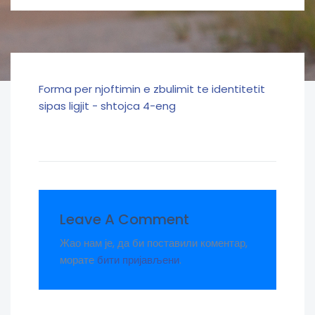
Forma per njoftimin e zbulimit te identitetit
sipas ligjit - shtojca 4-eng
Leave A Comment
Жао нам је, да би поставили коментар,
морате
бити пријављени
.